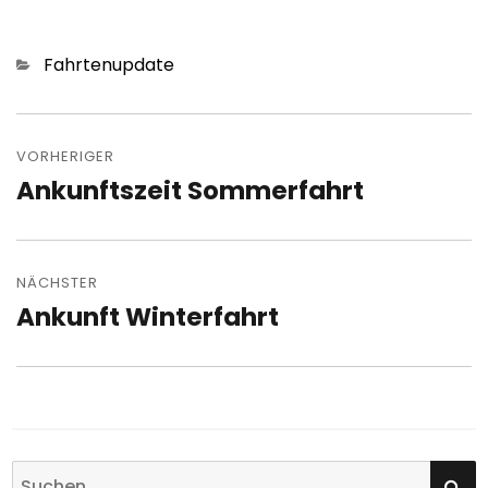
Kategorien
Fahrtenupdate
Beitragsnavigation
VORHERIGER
Ankunftszeit Sommerfahrt
Vorheriger
Beitrag:
NÄCHSTER
Ankunft Winterfahrt
Nächster
Beitrag:
SU
Suchen