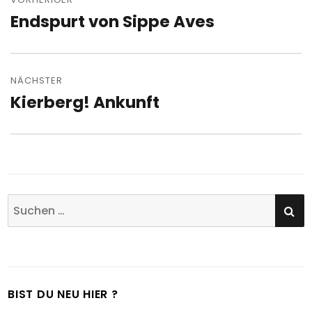
Endspurt von Sippe Aves
Vorheriger
Beitrag:
NÄCHSTER
Kierberg! Ankunft
Nächster
Beitrag:
SU
Suchen
nach:
BIST DU NEU HIER ?