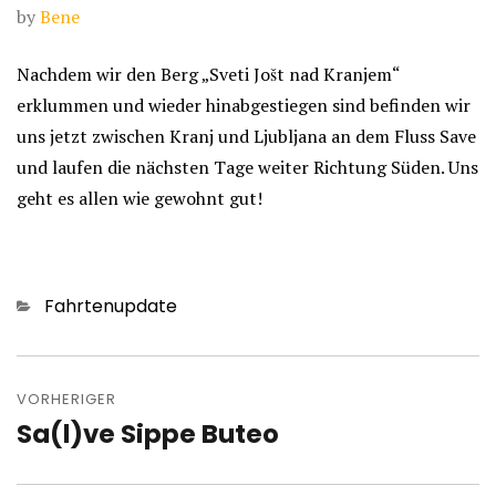
by
Bene
Nachdem wir den Berg „Sveti Jošt nad Kranjem“
erklummen und wieder hinabgestiegen sind befinden wir
uns jetzt zwischen Kranj und Ljubljana an dem Fluss Save
und laufen die nächsten Tage weiter Richtung Süden. Uns
geht es allen wie gewohnt gut!
Kategorien
Fahrtenupdate
Beitragsnavigation
VORHERIGER
Sa(l)ve Sippe Buteo
Vorheriger
Beitrag: